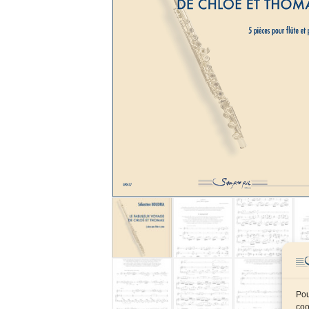
Pou
coo