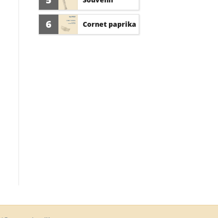
d'amour
6
Cornet paprika