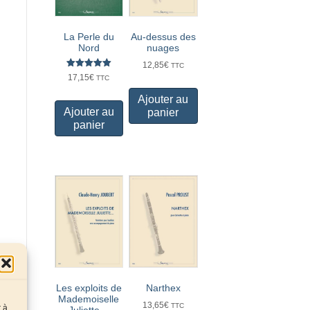
Au-dessus des
La Perle du
nuages
Nord
12,85
€
TTC
Note
17,15
€
TTC
5.00
sur 5
Ajouter au
Ajouter au
panier
panier
Les exploits de
Narthex
Mademoiselle
13,65
€
TTC
r à
Juliette…