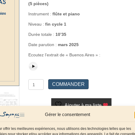
(5 pièces)
Instrument :
flûte et piano
Niveau :
fin cycle 1
Durée totale :
10’35
Date parution :
mars 2025
Ecoutez l’extrait de « Buenos Aires » :
quantité
COMMANDER
de
Le
Fabuleux
Ajouter à ma liste
Voyage
Gérer le consentement
de
Référence :
SP0537
Catégories :
Bois
,
Flûte /
Chloé
r offrir les meilleures expériences, nous utilisons des technologies telles que les
Piccolo
,
Flûte et piano
Compositeur :
Boudria
et
kies pour stocker et/ou accéder aux informations des appareils. Le fait de consenti