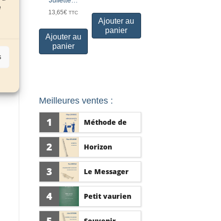
e
13,65
€
TTC
Ajouter au
panier
Ajouter au
panier
s
Meilleures ventes :
1
Méthode de
flûte vol. 1
2
Horizon
3
Le Messager
d'Athènes
4
Petit vaurien
5
Souvenir