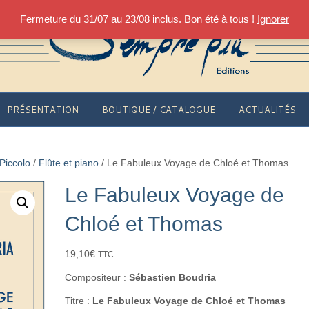
Fermeture du 31/07 au 23/08 inclus. Bon été à tous !
Ignorer
PRÉSENTATION
BOUTIQUE / CATALOGUE
ACTUALITÉS
 Piccolo
/
Flûte et piano
/ Le Fabuleux Voyage de Chloé et Thomas
Le Fabuleux Voyage de
Chloé et Thomas
19,10
€
TTC
Compositeur :
Sébastien Boudria
Titre :
Le Fabuleux Voyage de Chloé et Thomas