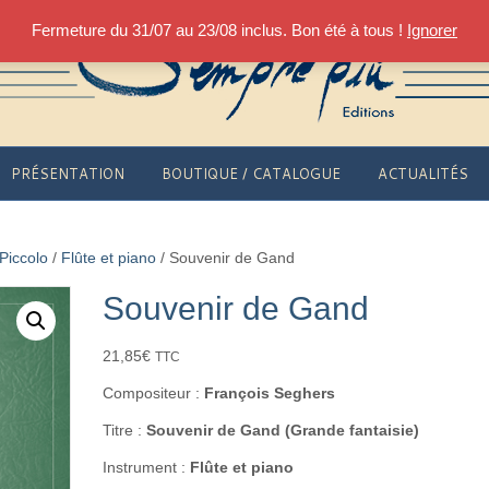
Fermeture du 31/07 au 23/08 inclus. Bon été à tous !
Ignorer
PRÉSENTATION
BOUTIQUE / CATALOGUE
ACTUALITÉS
 Piccolo
/
Flûte et piano
/ Souvenir de Gand
Souvenir de Gand
21,85
€
TTC
Compositeur :
François Seghers
Titre :
Souvenir de Gand (Grande fantaisie)
Instrument :
Flûte et piano