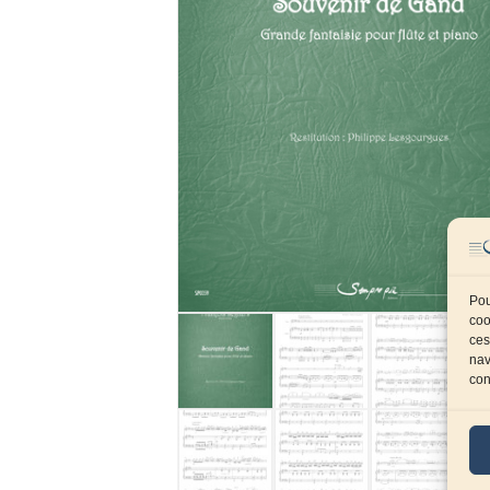
Pou
coo
ces
nav
con