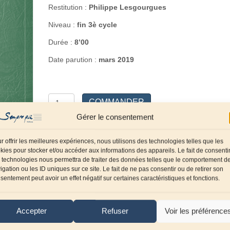
Restitution :
Philippe Lesgourgues
Niveau :
fin 3è cycle
Durée :
8’00
Date parution :
mars 2019
quantité
COMMANDER
de
Gérer le consentement
Souvenir
de
Ajouter à ma liste
r offrir les meilleures expériences, nous utilisons des technologies telles que les
Gand
kies pour stocker et/ou accéder aux informations des appareils. Le fait de consenti
 technologies nous permettra de traiter des données telles que le comportement d
Référence :
SP0359
Catégories :
Bois
,
Flûte /
igation ou les ID uniques sur ce site. Le fait de ne pas consentir ou de retirer son
sentement peut avoir un effet négatif sur certaines caractéristiques et fonctions.
Piccolo
,
Flûte et piano
Compositeur :
Seghers
François
Accepter
Refuser
Voir les préférence