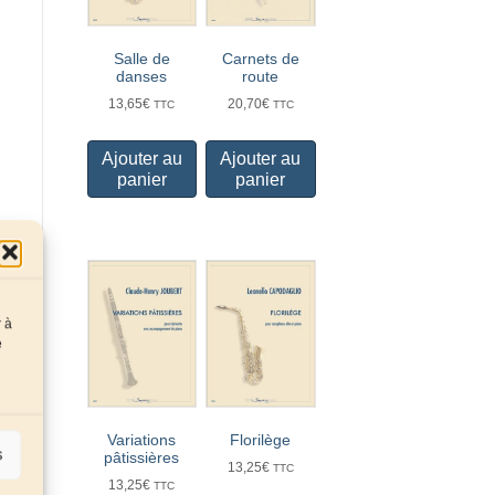
Carnets de
Salle de
route
danses
20,70
€
13,65
€
TTC
TTC
Ajouter au
Ajouter au
panier
panier
r à
e
Variations
Florilège
s
pâtissières
13,25
€
TTC
13,25
€
TTC