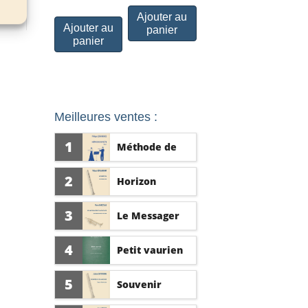
Ajouter au
Ajouter au
panier
panier
Meilleures ventes :
1
Méthode de
flûte vol. 1
2
Horizon
3
Le Messager
d'Athènes
4
Petit vaurien
5
Souvenir