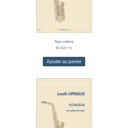
Sax colors
46,91
€
TTC
Ajouter au panier