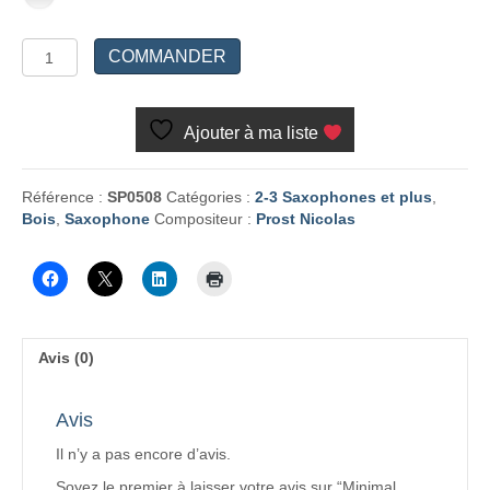
quantité
COMMANDER
de
Minimal
suite
Ajouter à ma liste
Référence :
SP0508
Catégories :
2-3 Saxophones et plus
,
Bois
,
Saxophone
Compositeur :
Prost Nicolas
Avis (0)
Avis
Il n’y a pas encore d’avis.
Soyez le premier à laisser votre avis sur “Minimal