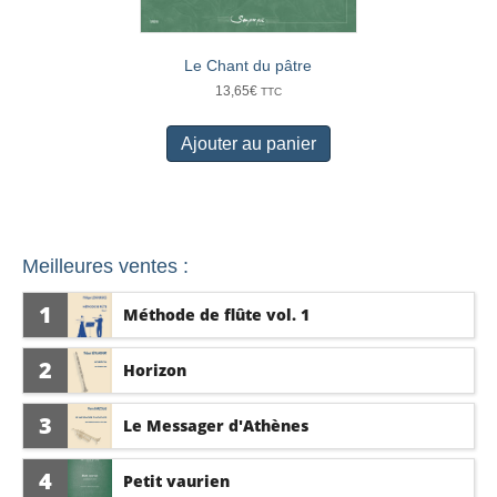
Le Chant du pâtre
13,65
€
TTC
Ajouter au panier
Meilleures ventes :
1
Méthode de flûte vol. 1
2
Horizon
3
Le Messager d'Athènes
4
Petit vaurien