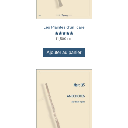
Les Plaintes d’un Icare
Note
11,50
€
TTC
5.00
sur 5
Ajouter au panier