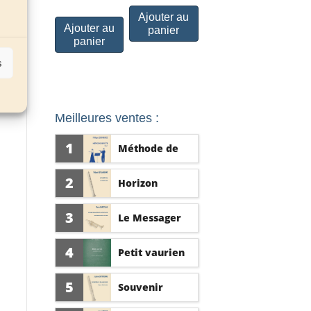
Ajouter au
Ajouter au
panier
panier
s
Meilleures ventes :
1
Méthode de
flûte vol. 1
2
Horizon
3
Le Messager
d'Athènes
4
Petit vaurien
5
Souvenir