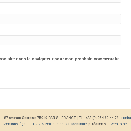
mon site dans le navigateur pour mon prochain commentaire.
s
|
87 avenue Secrétan 75019 PARIS - FRANCE | Tél: +33 (0) 954 63 44 78 |
conta
Mentions légales
|
CGV & Politique de confidentialité
| Création site
Web18.net