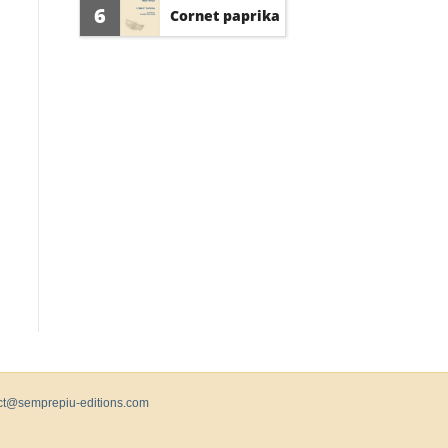
d'amour
6
Cornet paprika
ct@semprepiu-editions.com