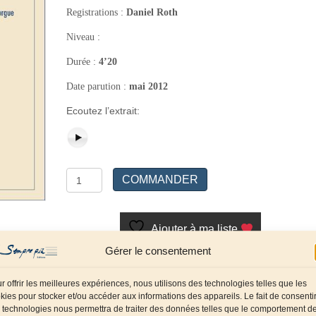
Registrations :
Daniel Roth
Niveau :
Durée :
4’20
Date parution :
mai 2012
Ecoutez l’extrait:
quantité
COMMANDER
de
Communion
Ajouter à ma liste
Gérer le consentement
Référence :
SP0012
Catégories :
Claviers
,
Orgue
r offrir les meilleures expériences, nous utilisons des technologies telles que les
Compositeur :
Pascal Claude
kies pour stocker et/ou accéder aux informations des appareils. Le fait de consenti
 technologies nous permettra de traiter des données telles que le comportement d