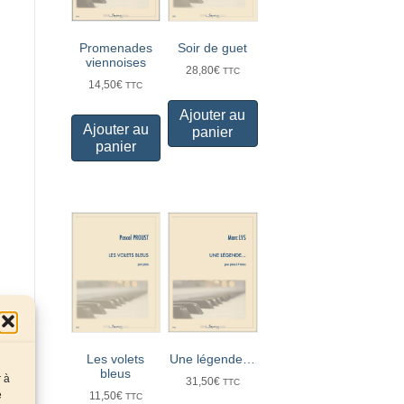
Promenades
Soir de guet
viennoises
28,80
€
TTC
14,50
€
TTC
Ajouter au
Ajouter au
panier
panier
Les volets
Une légende…
bleus
r à
31,50
€
TTC
e
11,50
€
TTC