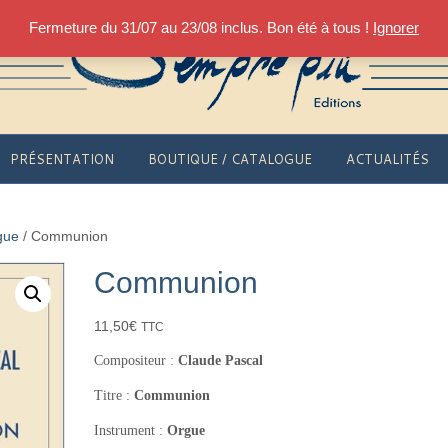
Fermeture du 31/07 au 23/08 inclus. Bon été à tous !
Ignorer
PRÉSENTATION
BOUTIQUE / CATALOGUE
ACTUALITÉS
gue
/ Communion
Communion
11,50
€
TTC
Compositeur :
Claude Pascal
Titre :
Communion
Instrument :
Orgue