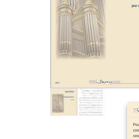
Pou
coo
ces