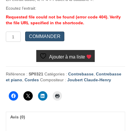
Ecoutez l’extrait:
Requested file could not be found (error code 404). Verify
the file URL specified in the shortcode.
quantité
COMMANDER
de
Quatre
petits
Ajouter à ma liste
poulets
Référence :
SP0321
Catégories :
Contrebasse
,
Contrebasse
et piano
,
Cordes
Compositeur :
Joubert Claude-Henry
Avis (0)