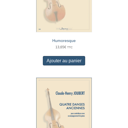
Humoresque
13,65
€
TTC
Ajouter au panier