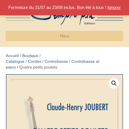
Fermeture du 31/07 au 23/08 inclus. Bon été à tous !
Ignorer
Menu
Accueil
/
Boutique /
Catalogue
/
Cordes
/
Contrebasse
/
Contrebasse et
piano
/ Quatre petits poulets